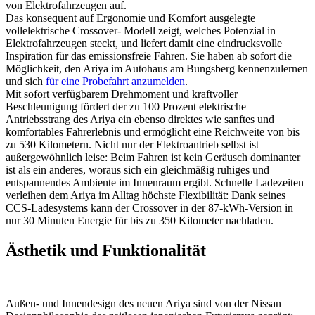
von Elektrofahrzeugen auf.
Das konsequent auf Ergonomie und Komfort ausgelegte
vollelektrische Crossover- Modell zeigt, welches Potenzial in
Elektrofahrzeugen steckt, und liefert damit eine eindrucksvolle
Inspiration für das emissionsfreie Fahren. Sie haben ab sofort die
Möglichkeit, den Ariya im Autohaus am Bungsberg kennenzulernen
und sich
für eine Probefahrt anzumelden
.
Mit sofort verfügbarem Drehmoment und kraftvoller
Beschleunigung fördert der zu 100 Prozent elektrische
Antriebsstrang des Ariya ein ebenso direktes wie sanftes und
komfortables Fahrerlebnis und ermöglicht eine Reichweite von bis
zu 530 Kilometern. Nicht nur der Elektroantrieb selbst ist
außergewöhnlich leise: Beim Fahren ist kein Geräusch dominanter
ist als ein anderes, woraus sich ein gleichmäßig ruhiges und
entspannendes Ambiente im Innenraum ergibt. Schnelle Ladezeiten
verleihen dem Ariya im Alltag höchste Flexibilität: Dank seines
CCS-Ladesystems kann der Crossover in der 87-kWh-Version in
nur 30 Minuten Energie für bis zu 350 Kilometer nachladen.
Ästhetik und Funktionalität
Außen- und Innendesign des neuen Ariya sind von der Nissan