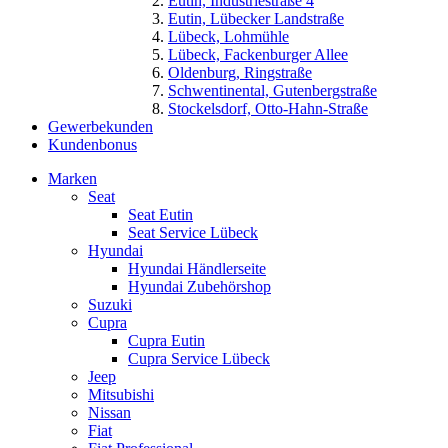
Eutin, Industriestraße 4
Eutin, Lübecker Landstraße
Lübeck, Lohmühle
Lübeck, Fackenburger Allee
Oldenburg, Ringstraße
Schwentinental, Gutenbergstraße
Stockelsdorf, Otto-Hahn-Straße
Gewerbekunden
Kundenbonus
Marken
Seat
Seat Eutin
Seat Service Lübeck
Hyundai
Hyundai Händlerseite
Hyundai Zubehörshop
Suzuki
Cupra
Cupra Eutin
Cupra Service Lübeck
Jeep
Mitsubishi
Nissan
Fiat