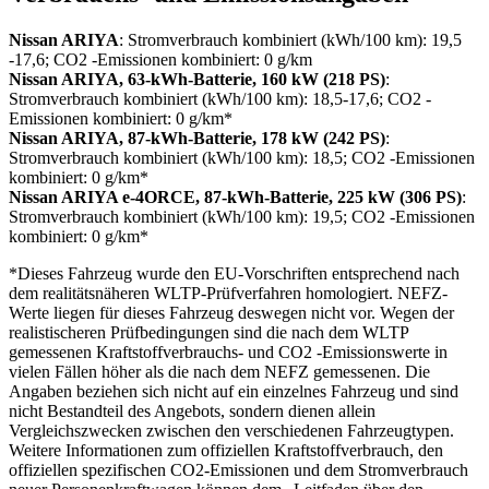
Nissan ARIYA
: Stromverbrauch kombiniert (kWh/100 km): 19,5
-17,6; CO2 -Emissionen kombiniert: 0 g/km
Nissan ARIYA, 63-kWh-Batterie, 160 kW (218 PS)
:
Stromverbrauch kombiniert (kWh/100 km): 18,5-17,6; CO2 -
Emissionen kombiniert: 0 g/km*
Nissan ARIYA, 87-kWh-Batterie, 178 kW (242 PS)
:
Stromverbrauch kombiniert (kWh/100 km): 18,5; CO2 -Emissionen
kombiniert: 0 g/km*
Nissan ARIYA e-4ORCE, 87-kWh-Batterie, 225 kW (306 PS)
:
Stromverbrauch kombiniert (kWh/100 km): 19,5; CO2 -Emissionen
kombiniert: 0 g/km*
*Dieses Fahrzeug wurde den EU-Vorschriften entsprechend nach
dem realitätsnäheren WLTP-Prüfverfahren homologiert. NEFZ-
Werte liegen für dieses Fahrzeug deswegen nicht vor. Wegen der
realistischeren Prüfbedingungen sind die nach dem WLTP
gemessenen Kraftstoffverbrauchs- und CO2 -Emissionswerte in
vielen Fällen höher als die nach dem NEFZ gemessenen. Die
Angaben beziehen sich nicht auf ein einzelnes Fahrzeug und sind
nicht Bestandteil des Angebots, sondern dienen allein
Vergleichszwecken zwischen den verschiedenen Fahrzeugtypen.
Weitere Informationen zum offiziellen Kraftstoffverbrauch, den
offiziellen spezifischen CO2-Emissionen und dem Stromverbrauch