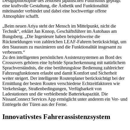
Designphilosophie des zeitlosen japanischen Futurismus geprägt:
eine kraftvolle Gestaltung, die Ästhetik und Funktionalität
miteinander verbindet und dabei eine hochwertige offene
Atmosphäre schafft.
„Beim neuen Ariya steht der Mensch im Mittelpunkt, nicht die
Technik“, erklärt Jan Knnop, Geschäftsführer im Autohaus am
Bungsberg. „Die Ingenieure haben beispielsweise die
Rückmeldungen von zahlreichen LEAF-Fahrern berücksichtigt, um
den Stauraum zu maximieren und die Funktionalität insgesamt zu
verbessern.“
Zu den intelligenten persönlichen Assistenzsystemen an Bord des
Crossovers gehören eine hybride Spracherkennung mit natürlichem
Sprachverständnis, die eine berührungslose Bedienung zahlreicher
Fahrzeugfunktionen erlaubt und damit Komfort und Sicherheit
weiter steigert. Der intelligente Routenplaner berücksichtigt bei der
Ermittlung der besten Routen verschiedene Echtzeitfaktoren wie
Verkehrslage, Straßenbedingungen, Verfügbarkeit von
Ladestationen und die verbleibende Batteriekapazität. Die
NissanConnect Services App ermöglicht unter anderem ein Ver- und
Entriegeln der Türen aus der Ferne.
Innovativstes Fahrerassistenzsystem