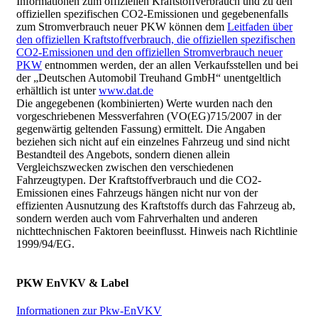
Informationen zum offiziellen Kraftstoffverbrauch und zu den
offiziellen spezifischen CO2-Emissionen und gegebenenfalls
zum Stromverbrauch neuer PKW können dem
Leitfaden über
den offiziellen Kraftstoffverbrauch, die offiziellen spezifischen
CO2-Emissionen und den offiziellen Stromverbrauch neuer
PKW
entnommen werden, der an allen Verkaufsstellen und bei
der „Deutschen Automobil Treuhand GmbH“ unentgeltlich
erhältlich ist unter
www.dat.de
Die angegebenen (kombinierten) Werte wurden nach den
vorgeschriebenen Messverfahren (VO(EG)715/2007 in der
gegenwärtig geltenden Fassung) ermittelt. Die Angaben
beziehen sich nicht auf ein einzelnes Fahrzeug und sind nicht
Bestandteil des Angebots, sondern dienen allein
Vergleichszwecken zwischen den verschiedenen
Fahrzeugtypen. Der Kraftstoffverbrauch und die CO2-
Emissionen eines Fahrzeugs hängen nicht nur von der
effizienten Ausnutzung des Kraftstoffs durch das Fahrzeug ab,
sondern werden auch vom Fahrverhalten und anderen
nichttechnischen Faktoren beeinflusst. Hinweis nach Richtlinie
1999/94/EG.
PKW EnVKV & Label
Informationen zur Pkw-EnVKV