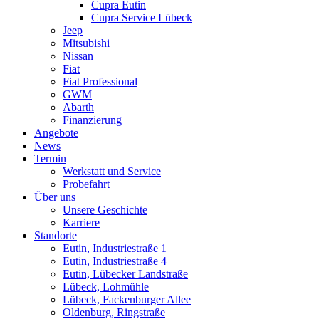
Cupra Eutin
Cupra Service Lübeck
Jeep
Mitsubishi
Nissan
Fiat
Fiat Professional
GWM
Abarth
Finanzierung
Angebote
News
Termin
Werkstatt und Service
Probefahrt
Über uns
Unsere Geschichte
Karriere
Standorte
Eutin, Industriestraße 1
Eutin, Industriestraße 4
Eutin, Lübecker Landstraße
Lübeck, Lohmühle
Lübeck, Fackenburger Allee
Oldenburg, Ringstraße