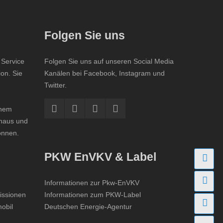
Folgen Sie uns
 Service
Folgen Sie uns auf unseren Social Media
ion. Sie
Kanälen bei Facebook, Instagram und
Twitter.
inem
ohaus und
önnen.
PKW EnVKV & Label
An
Fi
Informationen zur Pkw-EnVKV
missionen
Informationen zum PKW-Label
Fa
obil
Deutschen Energie-Agentur