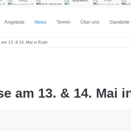
A
Jeep
MITSUBISHI
NISSAN
FIAT
ndler
Vertragshändler
Vertragshändler
SERVICE
Vertragshändler
Pro
Vert
Angebote
News
Termin
Über uns
Standorte
m 13. & 14. Mai in Eutin
 am 13. & 14. Mai in