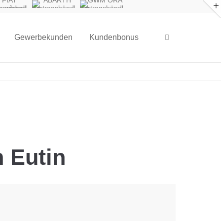
FIAT
ABARTH
GWM ORA
fessional
Vertragshändler
Vertragshändler
ragshändler
Gewerbekunden
Kundenbonus
 Eutin