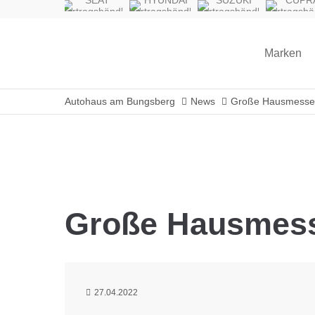
SEAT
HYUNDAI
SUZUKI
CUPR
Vertragshändler
Vertragshändler
Vertragshändler
Vertragshä
Marken
Autohaus am Bungsberg
News
Große Hausmesse a
Große Hausmesse
27.04.2022