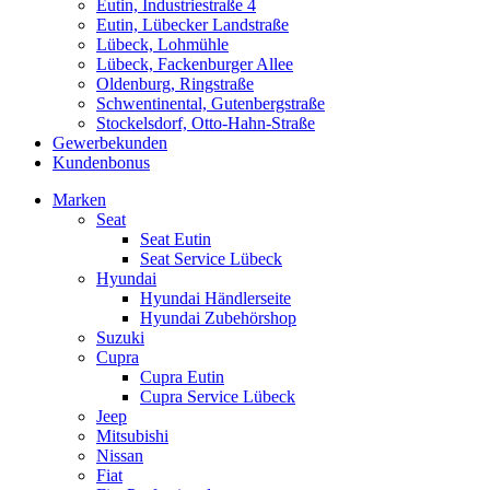
Eutin, Industriestraße 4
Eutin, Lübecker Landstraße
Lübeck, Lohmühle
Lübeck, Fackenburger Allee
Oldenburg, Ringstraße
Schwentinental, Gutenbergstraße
Stockelsdorf, Otto-Hahn-Straße
Gewerbekunden
Kundenbonus
Marken
Seat
Seat Eutin
Seat Service Lübeck
Hyundai
Hyundai Händlerseite
Hyundai Zubehörshop
Suzuki
Cupra
Cupra Eutin
Cupra Service Lübeck
Jeep
Mitsubishi
Nissan
Fiat