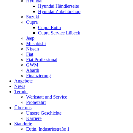
Hyundai
Hyundai Händlerseite
Hyundai Zubehörshop
Suzuki
Cupra
Cupra Eutin
Cupra Service Lübeck
Jeep
Mitsubishi
Nissan
Fiat
Fiat Professional
GWM
Abarth
Finanzierung
Angebote
News
Termin
Werkstatt und Service
Probefahrt
Über uns
Unsere Geschichte
Karriere
Standorte
Eutin, Industriestraße 1