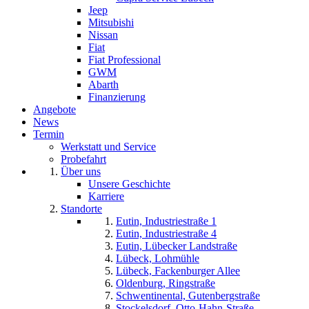
Jeep
Mitsubishi
Nissan
Fiat
Fiat Professional
GWM
Abarth
Finanzierung
Angebote
News
Termin
Werkstatt und Service
Probefahrt
Über uns
Unsere Geschichte
Karriere
Standorte
Eutin, Industriestraße 1
Eutin, Industriestraße 4
Eutin, Lübecker Landstraße
Lübeck, Lohmühle
Lübeck, Fackenburger Allee
Oldenburg, Ringstraße
Schwentinental, Gutenbergstraße
Stockelsdorf, Otto-Hahn-Straße