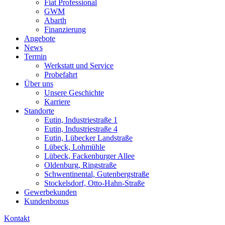
Fiat Professional
GWM
Abarth
Finanzierung
Angebote
News
Termin
Werkstatt und Service
Probefahrt
Über uns
Unsere Geschichte
Karriere
Standorte
Eutin, Industriestraße 1
Eutin, Industriestraße 4
Eutin, Lübecker Landstraße
Lübeck, Lohmühle
Lübeck, Fackenburger Allee
Oldenburg, Ringstraße
Schwentinental, Gutenbergstraße
Stockelsdorf, Otto-Hahn-Straße
Gewerbekunden
Kundenbonus
Kontakt