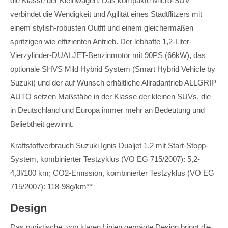
die Klasse der Kleinwagen. Das kompakte Micro-SUV
verbindet die Wendigkeit und Agilität eines Stadtflitzers mit
einem stylish-robusten Outfit und einem gleichermaßen
spritzigen wie effizienten Antrieb. Der lebhafte 1,2-Liter-
Vierzylinder-DUALJET-Benzinmotor mit 90PS (66kW), das
optionale SHVS Mild Hybrid System (Smart Hybrid Vehicle by
Suzuki) und der auf Wunsch erhältliche Allradantrieb ALLGRIP
AUTO setzen Maßstäbe in der Klasse der kleinen SUVs, die
in Deutschland und Europa immer mehr an Bedeutung und
Beliebtheit gewinnt.
Kraftstoffverbrauch Suzuki Ignis Dualjet 1.2 mit Start-Stopp-
System, kombinierter Testzyklus (VO EG 715/2007): 5,2-
4,3l/100 km; CO2-Emission, kombinierter Testzyklus (VO EG
715/2007): 118-98g/km**
Design
Das puristische, von klaren Linien geprägte Design bringt die