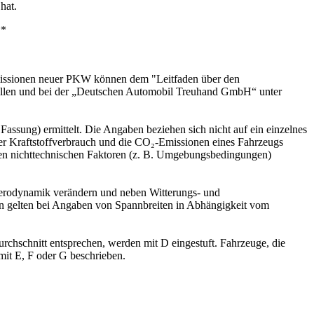
hat.
**
-Emissionen neuer PKW können dem "Leitfaden über den
ellen und bei der „Deutschen Automobil Treuhand GmbH“ unter
sung) ermittelt. Die Angaben beziehen sich nicht auf ein einzelnes
er Kraftstoffverbrauch und die CO₂-Emissionen eines Fahrzeugs
ren nichttechnischen Faktoren (z. B. Umgebungsbedingungen)
Aerodynamik verändern und neben Witterungs- und
n gelten bei Angaben von Spannbreiten in Abhängigkeit vom
chschnitt entsprechen, werden mit D eingestuft. Fahrzeuge, die
 mit E, F oder G beschrieben.