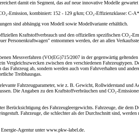
eichert damit ein Segment, das auf neue innovative Modelle gewartet 
 CO₂-Emission, kombiniert: 152 - 129 g/km; CO₂-Effizienzklasse: C-A
ungen sind abhängig von Modell sowie Modellvariante erhältlich.
ffiziellen Kraftstoffverbrauch und den offiziellen spezifischen CO₂
euer Personenkraftwagen" entnommen werden, der an allen Verkaufsst
enen Messverfahren (VO(EG)715/2007 in der gegenwärtig geltenden Fas
llein Vergleichszwecken zwischen den verschiedenen Fahrzeugtypen. D
urch das Fahrzeug ab, sondern werden auch vom Fahrverhalten und ande
rtliche Treibhausgas.
relevante Fahrzeugparameter, wie z. B. Gewicht, Rollwiderstand und 
lussen. Die Angaben zu den Kraftstoffverbräuchen und CO₂-Emissione
r Berücksichtigung des Fahrzeugleergewichts. Fahrzeuge, die dem Dur
ingestuft. Fahrzeuge, die schlechter als der Durchschnitt sind, werden
 Energie-Agentur unter www.pkw-label.de.