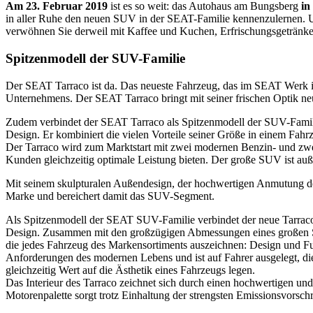
Am 23. Februar 2019
ist es so weit: das Autohaus am Bungsberg
in
in aller Ruhe den neuen SUV in der SEAT-Familie kennenzulernen. Un
verwöhnen Sie derweil mit Kaffee und Kuchen, Erfrischungsgetränke
Spitzenmodell der SUV-Familie
Der SEAT Tarraco ist da. Das neueste Fahrzeug, das im SEAT Werk in
Unternehmens. Der SEAT Tarraco bringt mit seiner frischen Optik ne
Zudem verbindet der SEAT Tarraco als Spitzenmodell der SUV-Familie
Design. Er kombiniert die vielen Vorteile seiner Größe in einem Fah
Der Tarraco wird zum Marktstart mit zwei modernen Benzin- und zwei fo
Kunden gleichzeitig optimale Leistung bieten. Der große SUV ist auße
Mit seinem skulpturalen Außendesign, der hochwertigen Anmutung d
Marke und bereichert damit das SUV-Segment.
Als Spitzenmodell der SEAT SUV-Familie verbindet der neue Tarraco 
Design. Zusammen mit den großzügigen Abmessungen eines großen SUV 
die jedes Fahrzeug des Markensortiments auszeichnen: Design und Funk
Anforderungen des modernen Lebens und ist auf Fahrer ausgelegt, die
gleichzeitig Wert auf die Ästhetik eines Fahrzeugs legen.
Das Interieur des Tarraco zeichnet sich durch einen hochwertigen un
Motorenpalette sorgt trotz Einhaltung der strengsten Emissionsvorsc