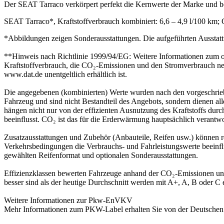
Der SEAT Tarraco verkörpert perfekt die Kernwerte der Marke und ber
SEAT Tarraco*, Kraftstoffverbrauch kombiniert: 6,6 – 4,9 l/100 km;
*Abbildungen zeigen Sonderausstattungen. Die aufgeführten Ausstatt
**Hinweis nach Richtlinie 1999/94/EG: Weitere Informationen zum o
Kraftstoffverbrauch, die CO₂-Emissionen und den Stromverbrauch n
www.dat.de unentgeltlich erhältlich ist.
Die angegebenen (kombinierten) Werte wurden nach den vorgeschrieb
Fahrzeug und sind nicht Bestandteil des Angebots, sondern dienen a
hängen nicht nur von der effizienten Ausnutzung des Kraftstoffs d
beeinflusst. CO₂ ist das für die Erderwärmung hauptsächlich verantwo
Zusatzausstattungen und Zubehör (Anbauteile, Reifen usw.) können 
Verkehrsbedingungen die Verbrauchs- und Fahrleistungswerte beeinf
gewählten Reifenformat und optionalen Sonderausstattungen.
Effizienzklassen bewerten Fahrzeuge anhand der CO₂-Emissionen unte
besser sind als der heutige Durchschnitt werden mit A+, A, B oder C e
Weitere Informationen zur Pkw-EnVKV
Mehr Informationen zum PKW-Label erhalten Sie von der Deutschen