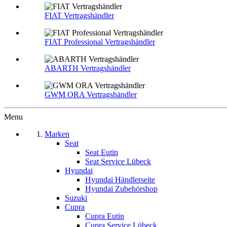
FIAT Vertragshändler
FIAT Professional Vertragshändler
ABARTH Vertragshändler
GWM ORA Vertragshändler
Menu
Marken
Seat
Seat Eutin
Seat Service Lübeck
Hyundai
Hyundai Händlerseite
Hyundai Zubehörshop
Suzuki
Cupra
Cupra Eutin
Cupra Service Lübeck