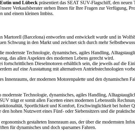
 Eutin und Lübeck
präsentiert das SEAT SUV-Flagschiff, den neuen 
sere Verkaufsberater stehen Ihnen für Ihre Fragen zur Verfügung, Pr
n und einem kleinen Imbiss.
 Martorell (Barcelona) entworfen und entwickelt wurde und in Wolfsbu
uen Schwung in den Markt und zeichnet sich durch mehr Selbstbewusstse
 modernste Technologie, dynamisches, agiles Handling, Alltagstaugli
rzeug, das allen Aspekten des modernen Lebens gerecht wird.
rtschrittlichen Dieselmotoren erhältlich sein, die jeweils auf die Ein
rdem auf eine Ausstattung mit alternativen Antriebstechnologien vorber
es Innenraums, der modernen Motorenpalette und den dynamischen Fah
modernste Technologie, dynamisches, agiles Handling, Alltagstauglic
trägt er somit allen Facetten eines modernen Lebensstils Rechnung. 
tionalität, Sportlichkeit und Komfort, Erschwinglichkeit bei hoher Qu
 den hohen Nutzwert eines Fünf- oder Siebensitzers und die praktisch
d ergonomisch gestalteten Innenraum aus, der über die modernsten Infot
hriften für dynamisches und doch sparsames Fahren.