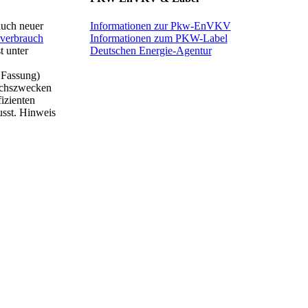
auch neuer
Informationen zur Pkw-EnVKV
mverbrauch
Informationen zum PKW-Label
t unter
Deutschen Energie-Agentur
 Fassung)
eichszwecken
izienten
usst. Hinweis