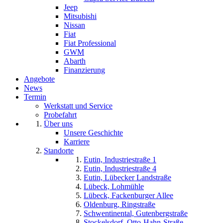
Jeep
Mitsubishi
Nissan
Fiat
Fiat Professional
GWM
Abarth
Finanzierung
Angebote
News
Termin
Werkstatt und Service
Probefahrt
Über uns
Unsere Geschichte
Karriere
Standorte
Eutin, Industriestraße 1
Eutin, Industriestraße 4
Eutin, Lübecker Landstraße
Lübeck, Lohmühle
Lübeck, Fackenburger Allee
Oldenburg, Ringstraße
Schwentinental, Gutenbergstraße
Stockelsdorf, Otto-Hahn-Straße