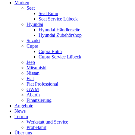
Marken
Seat
Seat Eutin
Seat Service Lübeck
Hyundai
Hyundai Händlerseite
Hyundai Zubehörshop
Suzuki
Cupra
Cupra Eutin
Cupra Service Lübeck
Jeep
Mitsubishi
Nissan
Fiat
Fiat Professional
GWM
Abarth
Finanzierung
Angebote
News
Termin
Werkstatt und Service
Probefahrt
Über uns