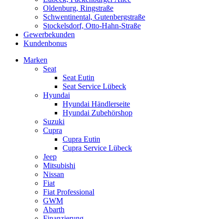
Oldenburg, Ringstraße
Schwentinental, Gutenbergstraße
Stockelsdorf, Otto-Hahn-Straße
Gewerbekunden
Kundenbonus
Marken
Seat
Seat Eutin
Seat Service Lübeck
Hyundai
Hyundai Händlerseite
Hyundai Zubehörshop
Suzuki
Cupra
Cupra Eutin
Cupra Service Lübeck
Jeep
Mitsubishi
Nissan
Fiat
Fiat Professional
GWM
Abarth
Finanzierung