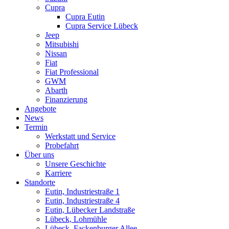
Cupra
Cupra Eutin
Cupra Service Lübeck
Jeep
Mitsubishi
Nissan
Fiat
Fiat Professional
GWM
Abarth
Finanzierung
Angebote
News
Termin
Werkstatt und Service
Probefahrt
Über uns
Unsere Geschichte
Karriere
Standorte
Eutin, Industriestraße 1
Eutin, Industriestraße 4
Eutin, Lübecker Landstraße
Lübeck, Lohmühle
Lübeck, Fackenburger Allee