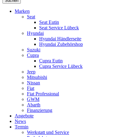
Suchen
Marken
Seat
Seat Eutin
Seat Service Lübeck
Hyundai
Hyundai Händlerseite
Hyundai Zubehörshop
Suzuki
Cupra
Cupra Eutin
Cupra Service Lübeck
Jeep
Mitsubishi
Nissan
Fiat
Fiat Professional
GWM
Abarth
Finanzierung
Angebote
News
Termin
Werkstatt und Service