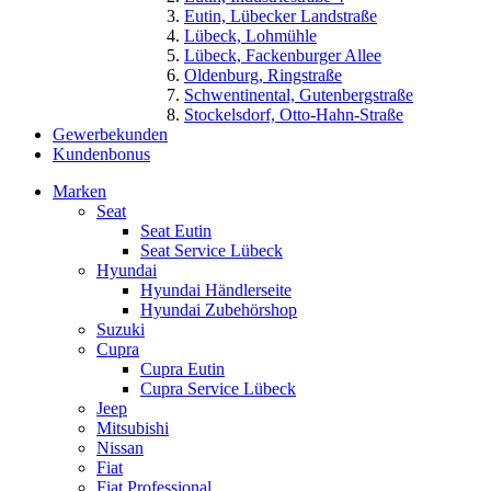
Eutin, Lübecker Landstraße
Lübeck, Lohmühle
Lübeck, Fackenburger Allee
Oldenburg, Ringstraße
Schwentinental, Gutenbergstraße
Stockelsdorf, Otto-Hahn-Straße
Gewerbekunden
Kundenbonus
Marken
Seat
Seat Eutin
Seat Service Lübeck
Hyundai
Hyundai Händlerseite
Hyundai Zubehörshop
Suzuki
Cupra
Cupra Eutin
Cupra Service Lübeck
Jeep
Mitsubishi
Nissan
Fiat
Fiat Professional