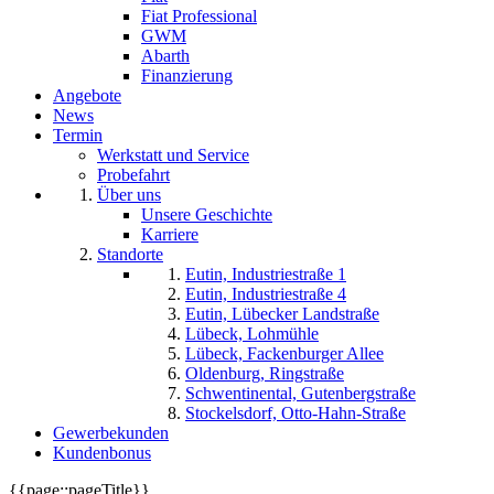
Fiat Professional
GWM
Abarth
Finanzierung
Angebote
News
Termin
Werkstatt und Service
Probefahrt
Über uns
Unsere Geschichte
Karriere
Standorte
Eutin, Industriestraße 1
Eutin, Industriestraße 4
Eutin, Lübecker Landstraße
Lübeck, Lohmühle
Lübeck, Fackenburger Allee
Oldenburg, Ringstraße
Schwentinental, Gutenbergstraße
Stockelsdorf, Otto-Hahn-Straße
Gewerbekunden
Kundenbonus
{{page::pageTitle}}