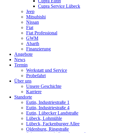
Cupra Eutin
Cupra Service Lübeck
Jeep
Mitsubishi
Nissan
Fiat
Fiat Professional
GWM
Abarth
Finanzierung
Angebote
News
Termin
Werkstatt und Service
Probefahrt
Über uns
Unsere Geschichte
Karriere
Standorte
Eutin, Industriestraße 1
Eutin, Industriestraße 4
Eutin, Lübecker Landstraße
Lübeck, Lohmühle
Lübeck, Fackenburger Allee
Oldenburg, Ringstraße