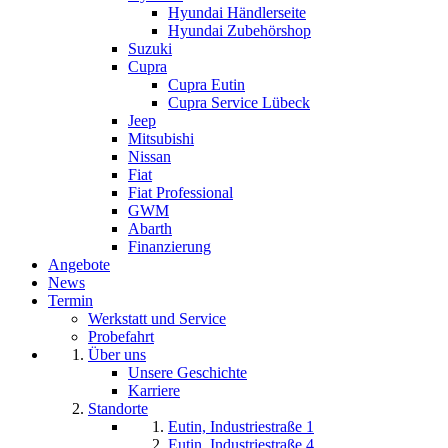
Hyundai Händlerseite
Hyundai Zubehörshop
Suzuki
Cupra
Cupra Eutin
Cupra Service Lübeck
Jeep
Mitsubishi
Nissan
Fiat
Fiat Professional
GWM
Abarth
Finanzierung
Angebote
News
Termin
Werkstatt und Service
Probefahrt
Über uns
Unsere Geschichte
Karriere
Standorte
Eutin, Industriestraße 1
Eutin, Industriestraße 4