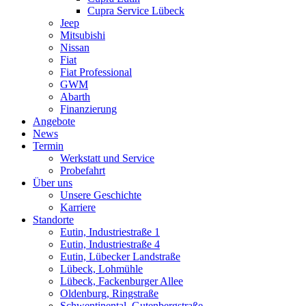
Cupra Service Lübeck
Jeep
Mitsubishi
Nissan
Fiat
Fiat Professional
GWM
Abarth
Finanzierung
Angebote
News
Termin
Werkstatt und Service
Probefahrt
Über uns
Unsere Geschichte
Karriere
Standorte
Eutin, Industriestraße 1
Eutin, Industriestraße 4
Eutin, Lübecker Landstraße
Lübeck, Lohmühle
Lübeck, Fackenburger Allee
Oldenburg, Ringstraße
Schwentinental, Gutenbergstraße