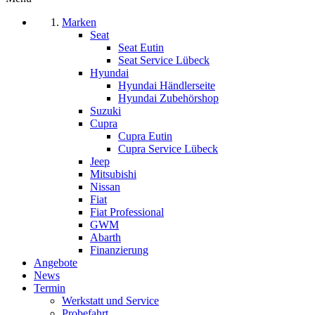
Marken
Seat
Seat Eutin
Seat Service Lübeck
Hyundai
Hyundai Händlerseite
Hyundai Zubehörshop
Suzuki
Cupra
Cupra Eutin
Cupra Service Lübeck
Jeep
Mitsubishi
Nissan
Fiat
Fiat Professional
GWM
Abarth
Finanzierung
Angebote
News
Termin
Werkstatt und Service
Probefahrt