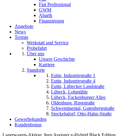
Fiat Professional
GWM
Abarth
Finanzierung
Angebote
News
Termin
Werkstatt und Service
Probefahrt
Über uns
Unsere Geschichte
Karriere
Standorte
Eutin, Industriestraße 1
Eutin, Industriestraße 4
Eutin, Lübecker Landstraße
Lübeck, Lohmühle
Lübeck, Fackenburger Allee
Oldenburg, Ringstraße
Schwentinental, Gutenbergstraße
Stockelsdorf, Otto-Hahn-Straße
Gewerbekunden
Kundenbonus
Lagerwagen-Aktion: Jeep Avenger e-Hybrid Black Edition