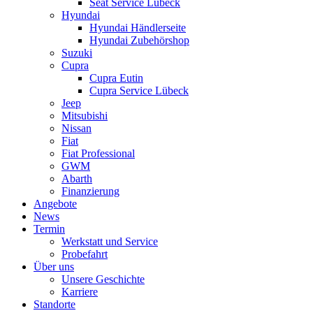
Seat Service Lübeck
Hyundai
Hyundai Händlerseite
Hyundai Zubehörshop
Suzuki
Cupra
Cupra Eutin
Cupra Service Lübeck
Jeep
Mitsubishi
Nissan
Fiat
Fiat Professional
GWM
Abarth
Finanzierung
Angebote
News
Termin
Werkstatt und Service
Probefahrt
Über uns
Unsere Geschichte
Karriere
Standorte