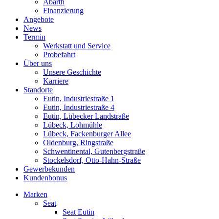
Abarth
Finanzierung
Angebote
News
Termin
Werkstatt und Service
Probefahrt
Über uns
Unsere Geschichte
Karriere
Standorte
Eutin, Industriestraße 1
Eutin, Industriestraße 4
Eutin, Lübecker Landstraße
Lübeck, Lohmühle
Lübeck, Fackenburger Allee
Oldenburg, Ringstraße
Schwentinental, Gutenbergstraße
Stockelsdorf, Otto-Hahn-Straße
Gewerbekunden
Kundenbonus
Marken
Seat
Seat Eutin