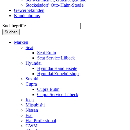
Stockelsdorf, Otto-Hahn-Straße
Gewerbekunden
Kundenbonus
Suchbegriffe
Suchen
Marken
Seat
Seat Eutin
Seat Service Lübeck
Hyundai
Hyundai Händlerseite
Hyundai Zubehörshop
Suzuki
Cupra
Cupra Eutin
Cupra Service Lübeck
Jeep
Mitsubishi
Nissan
Fiat
Fiat Professional
GWM